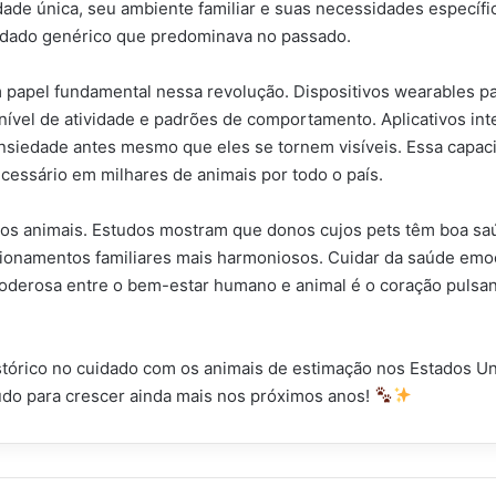
idade única, seu ambiente familiar e suas necessidades específ
idado genérico que predominava no passado.
apel fundamental nessa revolução. Dispositivos wearables p
nível de atividade e padrões de comportamento. Aplicativos int
ansiedade antes mesmo que eles se tornem visíveis. Essa capa
cessário em milhares de animais por todo o país.
ios animais. Estudos mostram que donos cujos pets têm boa sa
ionamentos familiares mais harmoniosos. Cuidar da saúde emoc
oderosa entre o bem-estar humano e animal é o coração pulsan
tórico no cuidado com os animais de estimação nos Estados Un
udo para crescer ainda mais nos próximos anos!