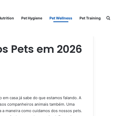
Pr
Nutrition
Pet Hygiene
Pet Wellness
Pet Training
os Pets em 2026
 em casa já sabe do que estamos falando. A
ossos companheiros animais também. Uma
tiva a maneira como cuidamos dos nossos pets.