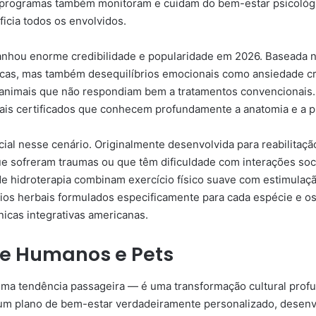
programas também monitoram e cuidam do bem-estar psicológic
icia todos os envolvidos.
ganhou enorme credibilidade e popularidade em 2026. Baseada no
 físicas, mas também desequilíbrios emocionais como ansiedade
animais que não respondiam bem a tratamentos convencionais.
nais certificados que conhecem profundamente a anatomia e a ps
 nesse cenário. Originalmente desenvolvida para reabilitação f
e sofreram traumas ou que têm dificuldade com interações soci
e hidroterapia combinam exercício físico suave com estimulaçã
ios herbais formulados especificamente para cada espécie e o
nicas integrativas americanas.
tre Humanos e Pets
a tendência passageira — é uma transformação cultural profun
um plano de bem-estar verdadeiramente personalizado, desenv