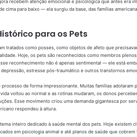
agora recebem atenção emocional e psicológica que antes era i
e cima para baixo — ela surgiu da base, das famílias america
istórico para os Pets
am tratados como posses, como objetos de afeto que precisav
alidade. Hoje, os pets são reconhecidos como membros plenos 
Esse reconhecimento não é apenas sentimental — ele está emba
epressão, estresse pós-traumático e outros transtornos emoci
 processo de forma impressionante. Muitas famílias adotaram 
 vida voltou ao normal e as rotinas mudaram, os donos perceb
uções. Esse movimento criou uma demanda gigantesca por serv
icano respondeu à altura.
stema inteiro dedicado à saúde mental dos pets. Hoje existem clí
ficados em psicologia animal e até planos de saúde que cobrem