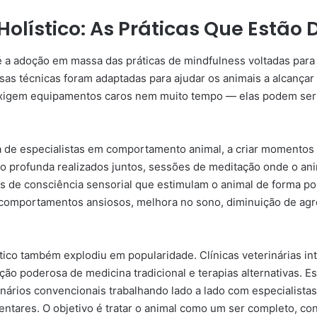
Holístico: As Práticas Que Estã
a adoção em massa das práticas de mindfulness voltadas para
s técnicas foram adaptadas para ajudar os animais a alcançar ca
exigem equipamentos caros nem muito tempo — elas podem ser i
 de especialistas em comportamento animal, a criar momentos 
ção profunda realizados juntos, sessões de meditação onde o a
s de consciência sensorial que estimulam o animal de forma po
e comportamentos ansiosos, melhora no sono, diminuição de agr
tico também explodiu em popularidade. Clínicas veterinárias in
ão poderosa de medicina tradicional e terapias alternativas. E
inários convencionais trabalhando lado a lado com especialista
mentares. O objetivo é tratar o animal como um ser completo, c