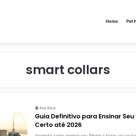
Home
Pet 
smart collars
Ana Alice
Guia Definitivo para Ensinar Seu 
Certo até 2026
Aprenda como ensinar seu filhote a fazer xixi no l